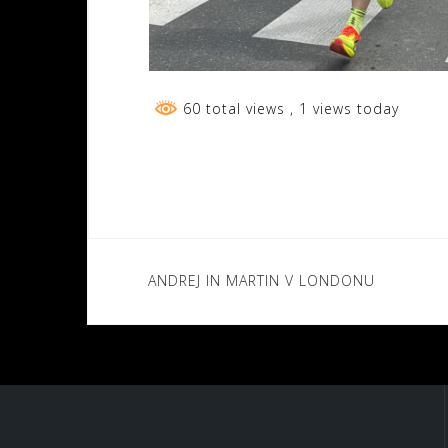
60 total views
, 1 views today
Navigacija
ANDREJ IN MARTIN V LONDONU
prispevka