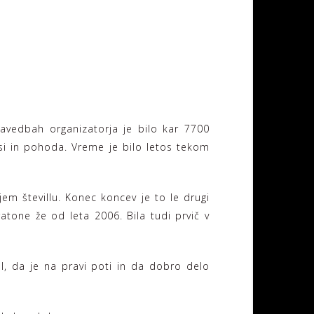
navedbah organizatorja je bilo kar 7700
psi in pohoda. Vreme je bilo letos tekom
jem števillu. Konec koncev je to le drugi
ratone že od leta 2006. Bila tudi prvič v
, da je na pravi poti in da dobro delo