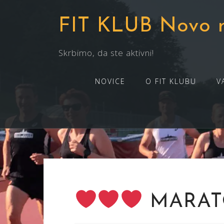
Skip
to
FIT KLUB Novo 
content
Skrbimo, da ste aktivni!
NOVICE
O FIT KLUBU
V
MARAT