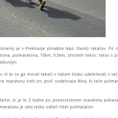
loveniji je v Prekmurje privabila lepo število tekačev. Po 
ratona, polmaratona, 10km, 5,5km, otroških tekov, tekov s 
zadovoljni.
ev, ki bi se ga morali tekači v našem klubu udeleževati v več
e na maratonu treh src prvič sodelovala Nina, ki teče polma
Martin, ki je le 3 tedne po ponesrečenem maratonu pokazal
aratonu je zelo težko odteči hiter polmaraton.