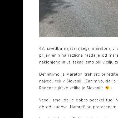
43. izvedba najstarejšega maratona v S
prijavljenih na različne razdalje od ma
naklonjeno in vsi tekači smo bili v cilju 
Definitivno je Maraton treh src priredit
največji tek v Sloveniji. Zanimivo, da j
Radencih (kako velika je Slovenija
).
Veseli smo, da je dobro odtekel tudi 
obrodi sadove. Namreč po pretečenem m