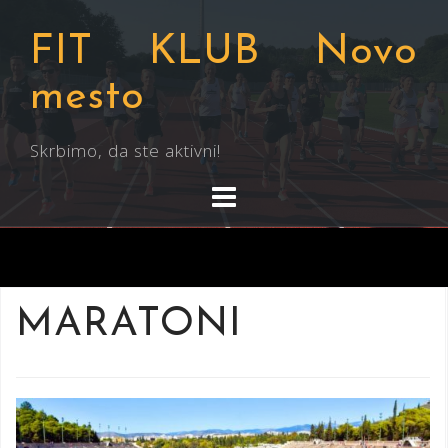
Skip
to
FIT KLUB Novo
content
mesto
Skrbimo, da ste aktivni!
MARATONI