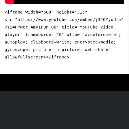
<iframe width="560" height="315" 
src="https://www.youtube.com/embed/j3JOYyuUtm4
?si=HPwcr_4my1P9n_OU" title="YouTube video 
player" frameborder="0" allow="accelerometer; 
autoplay; clipboard-write; encrypted-media; 
gyroscope; picture-in-picture; web-share" 
allowfullscreen></iframe>