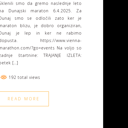
Sklenili smo da gremo naslednje leto
na Dunajski maraton 6.4.2025. Za
Dunaj smo se odločili zato ker je
maraton blizu, je dobro organiziran,
Dunaj je lep in ker ne rabimo
dopusta. https://www.vienna-
marathon.com/?go=events Na voljo so
zadnje štartnine: TRAJANJE IZLETA:
petek […]
192 total views
READ MORE