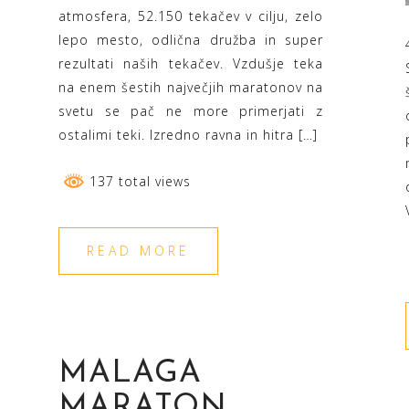
atmosfera, 52.150 tekačev v cilju, zelo
lepo mesto, odlična družba in super
rezultati naših tekačev. Vzdušje teka
na enem šestih največjih maratonov na
svetu se pač ne more primerjati z
ostalimi teki. Izredno ravna in hitra […]
137 total views
READ MORE
MALAGA
MARATON