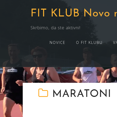
Skip
to
FIT KLUB Novo 
content
Skrbimo, da ste aktivni!
NOVICE
O FIT KLUBU
V
MARATONI