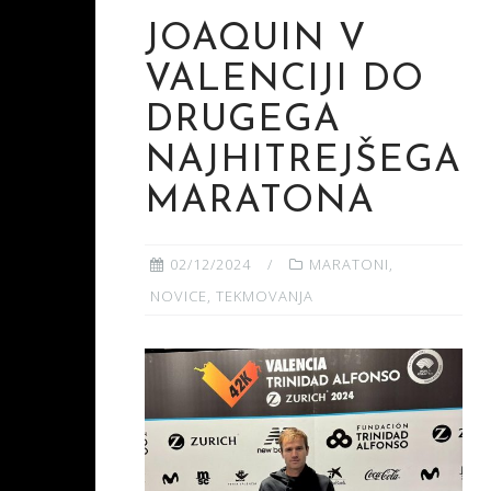
JOAQUIN V
VALENCIJI DO
DRUGEGA
NAJHITREJŠEGA
MARATONA
02/12/2024
MARATONI
,
NOVICE
,
TEKMOVANJA