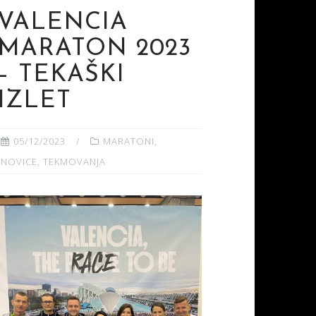
VALENCIA
MARATON 2023
– TEKAŠKI
IZLET
05/12/2023
MARATONI
,
NOVICE
,
TEKMOVANJA