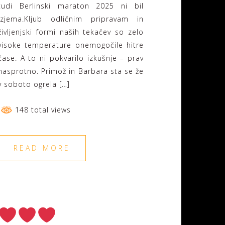
tudi Berlinski maraton 2025 ni bil
izjema.Kljub odličnim pripravam in
življenjski formi naših tekačev so zelo
visoke temperature onemogočile hitre
čase. A to ni pokvarilo izkušnje – prav
nasprotno. Primož in Barbara sta se že
v soboto ogrela […]
148 total views
READ MORE