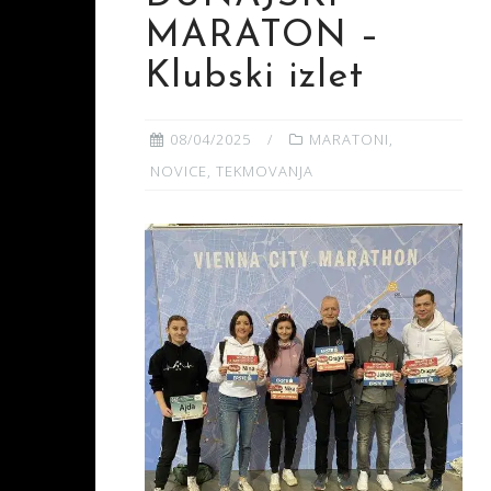
MARATON –
Klubski izlet
08/04/2025
MARATONI
,
NOVICE
,
TEKMOVANJA