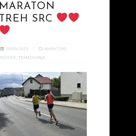
MARATON
TREH SRC
20/05/2025
MARATONI
,
NOVICE
,
TEKMOVANJA