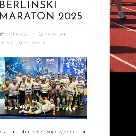
BERLINSKI
MARATON 2025
07/10/2025
MARATONI
,
NOVICE
,
TEKMOVANJA
Vsak maraton piše svojo zgodbo – in