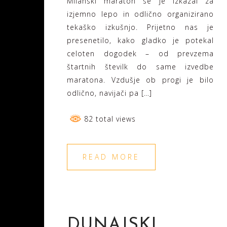
Milanski maraton se je izkazal za
izjemno lepo in odlično organizirano
tekaško izkušnjo. Prijetno nas je
presenetilo, kako gladko je potekal
celoten dogodek – od prevzema
štartnih številk do same izvedbe
maratona. Vzdušje ob progi je bilo
odlično, navijači pa […]
82 total views
READ MORE
DUNAJSKI