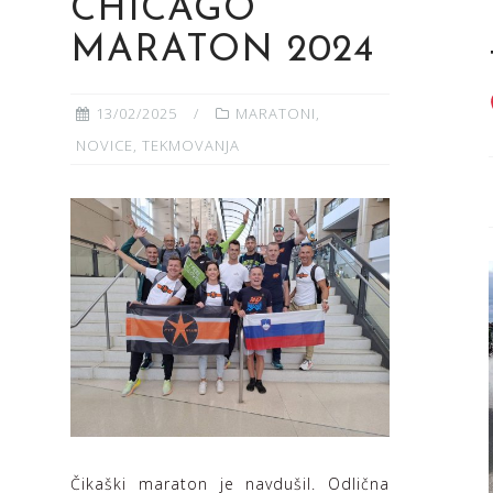
CHICAGO
MARATON 2024
13/02/2025
MARATONI
,
NOVICE
,
TEKMOVANJA
Čikaški maraton je navdušil. Odlična