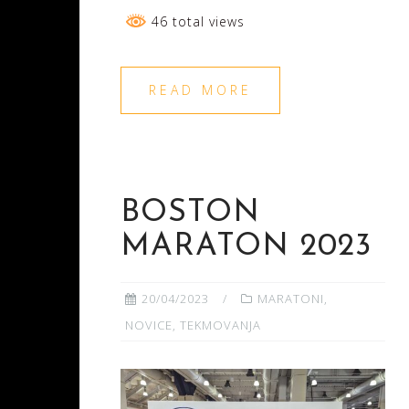
46 total views
READ MORE
BOSTON
MARATON 2023
20/04/2023
MARATONI
,
NOVICE
,
TEKMOVANJA