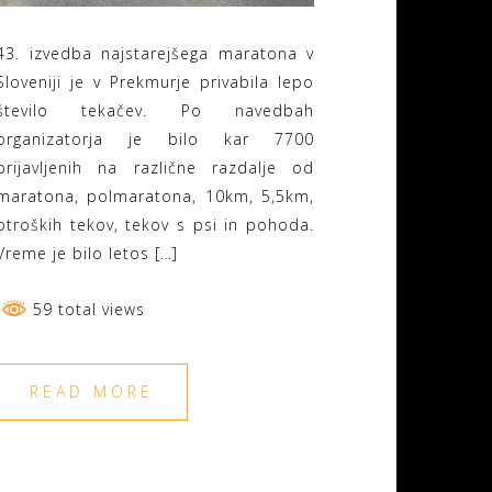
43. izvedba najstarejšega maratona v
Sloveniji je v Prekmurje privabila lepo
število tekačev. Po navedbah
organizatorja je bilo kar 7700
prijavljenih na različne razdalje od
maratona, polmaratona, 10km, 5,5km,
otroških tekov, tekov s psi in pohoda.
Vreme je bilo letos […]
59 total views
READ MORE