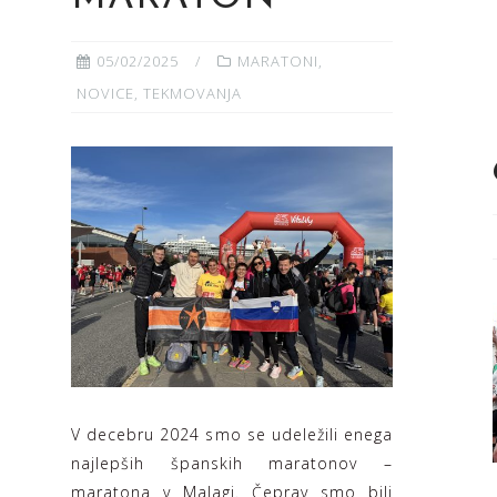
05/02/2025
MARATONI
,
NOVICE
,
TEKMOVANJA
V decebru 2024 smo se udeležili enega
najlepših španskih maratonov –
maratona v Malagi. Čeprav smo bili