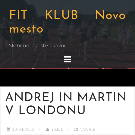
Skip
to
FIT KLUB Novo
content
mesto
Skrbimo, da ste aktivni!
ANDREJ IN MARTIN
V LONDONU
30/04/2025
fitklub
NOVICE