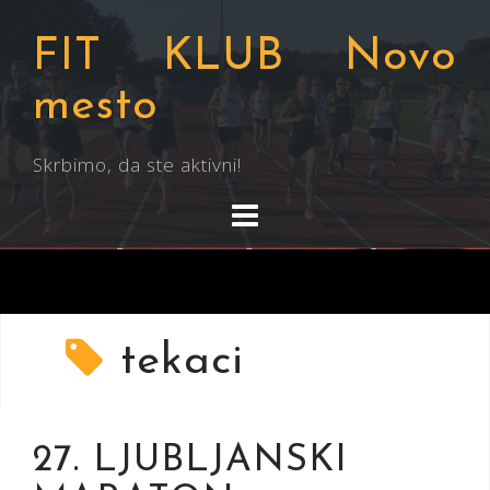
Skip
to
FIT KLUB Novo
content
mesto
Skrbimo, da ste aktivni!
tekaci
27. LJUBLJANSKI