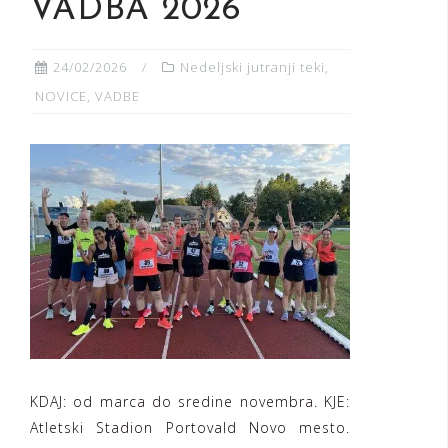
VADBA 2026
24/02/2026
Nedeljski jutranji teki
,
NOVICE
,
VADBE
KDAJ: od marca do sredine novembra. KJE:
Atletski Stadion Portovald Novo mesto.