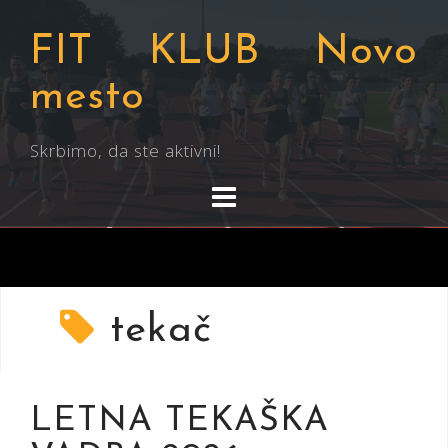
Skip
to
FIT KLUB Novo
content
mesto
Skrbimo, da ste aktivni!
tekač
LETNA TEKAŠKA